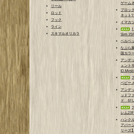
ゲームネ
リール
プロッ
ロッド
ネット1
フック
イマカ
ライン
スキマルオリカラ
Slim 35
ベルベッ
なぶら家
国カラ
アンデ
ェントサ
ID.Myst
ベビーメ
アンデ
ッドフ
ド 61U
レム23F
ハンクル
アバー
リーズ