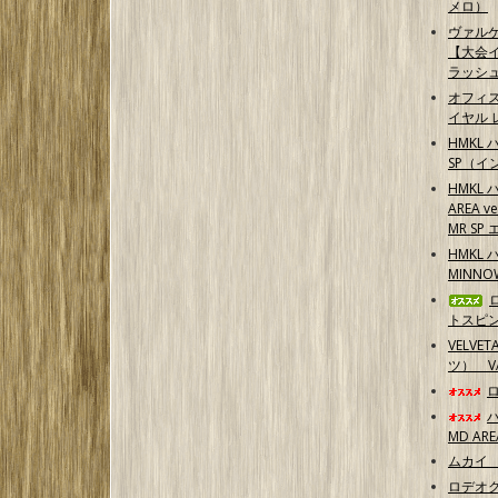
メロ）
ヴァル
【大会イ
ラッシ
オフィ
イヤル 
HMKL 
SP（イ
HMKL 
AREA 
MR S
HMKL 
MINN
トスピ
VELVE
ツ） 
MD ARE
ムカイ 
ロデオク