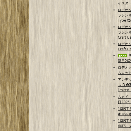
イスター
ロデオ
ラシンキン
Type XS
ロデオ
ラシンキ
Craft Us
ロデオク
Craft U
新日202
ロデオ
ムロッ
アンデ
ス-D 6
limit
ムカイ 
日2025.
1089
キマル
1089
60FS