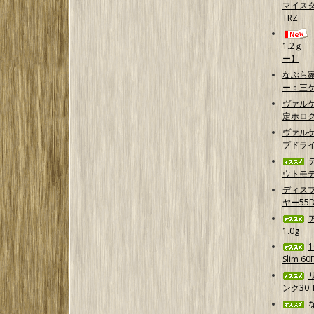
マイスタ
TRZ
1.2ｇ
ー】
なぶら家
ー：三
ヴァル
定ホログ
ヴァルケ
プドラ
ウトモデ
ディス
ヤー55D
1.0g
Slim 6
ンク30 T