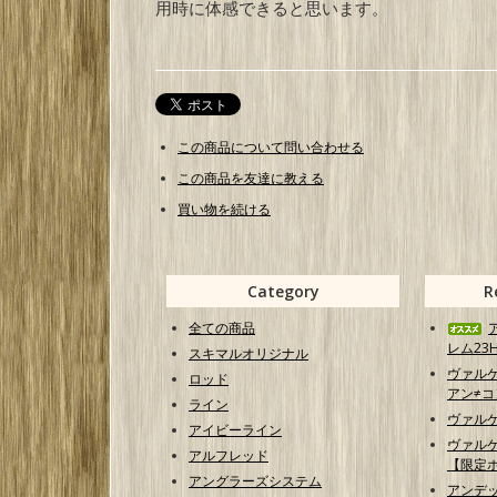
用時に体感できると思います。
この商品について問い合わせる
この商品を友達に教える
買い物を続ける
Category
R
全ての商品
レム23H
スキマルオリジナル
ヴァル
ロッド
アン≠コン
ライン
ヴァル
アイビーライン
ヴァル
アルフレッド
【限定
アングラーズシステム
アンデ