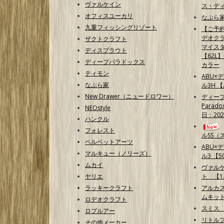
ヴァルケイン
ス・ディ
オフィスユーカリ
なぶら家
九重フィッシングリゾート
【ご予
デオクラ
ザクトクラフト
マイス
ディスプラウト
【62L
ディープパラドックス
カラー
ティモン
ABU×
なぶら家
ル3H 
New Drawer（ニュードロワー）
ディープ
Parad
NEOstyle
日：202
ハンクル
フォレスト
ルSS（
ベルベットアーツ
ABU×
マルキュー（ノリーズ）
ル3 【50
ムカイ
ヴァル
ヤリエ
ト 【1.
ラッキークラフト
アルカ
ムキッ
ロデオクラフト
スミス
ロブルアー
リトルプ
その他メーカー