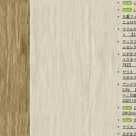
九重フ
ニョロ
ヴァル
ト 【2.
ディス
ムセレ
ロデオ
イスター
TRZ】
ヤリエ 
ラボカ
アング
2.0g
ー：TI
2025.1
DR(2Hoo
ヤリエ 
ロデオ