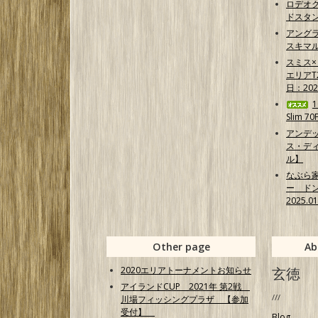
ロデオク
ドスタ
アング
スキマ
スミス
エリア
日：202
Slim 7
アンデ
ス・ディ
ル】
なぶら
ー ド
2025.0
Other page
Ab
2020エリアトーナメントお知らせ
玄徳
アイランドCUP 2021年 第2戦
///
川場フィッシングプラザ 【参加
受付】
Blog