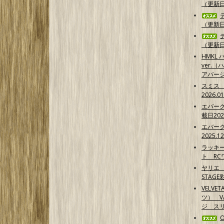
（更新日2
（更新日2
（更新日2
HMKL ハ
ver.（
アバー
スミス
2026.0
エバー
載日202
エバー
2025.1
ラッキ
ト RCワ
ヤリエ 
STAG
VELVE
ツ） 
ジ スリ