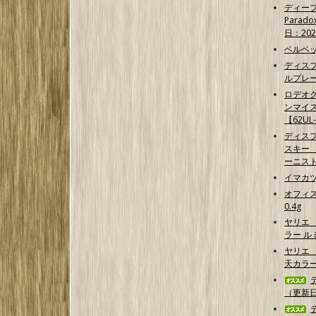
ディープ
Parad
日：202
ベルベッ
ディス
ルプレ
ロデオク
ンマイ
【62UL
ディス
スキー 【G
ーニス
イマカ
オフィス
0.4g
ヤリエ
ラー 
ヤリエ 
天カラ
（更新日2