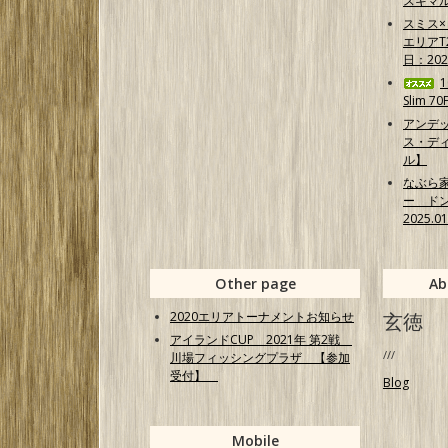
スキマ
スミス
エリア
日：202
Slim 7
アンデ
ス・ディ
ル】
なぶら
ー ド
2025.0
Other page
Ab
2020エリアトーナメントお知らせ
玄徳
アイランドCUP 2021年 第2戦
///
川場フィッシングプラザ 【参加
受付】
Blog
Mobile