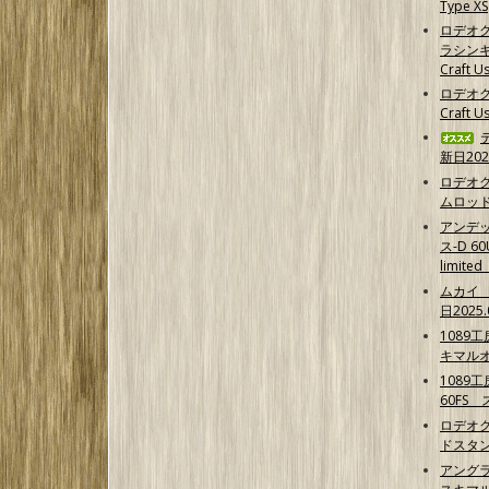
Type XS
ロデオ
ラシンキ
Craft Us
ロデオク
Craft U
新日202
ロデオ
ムロッ
アンデ
ス-D 6
limit
ムカイ 
日2025.
1089
キマル
1089
60FS
ロデオク
ドスタ
アング