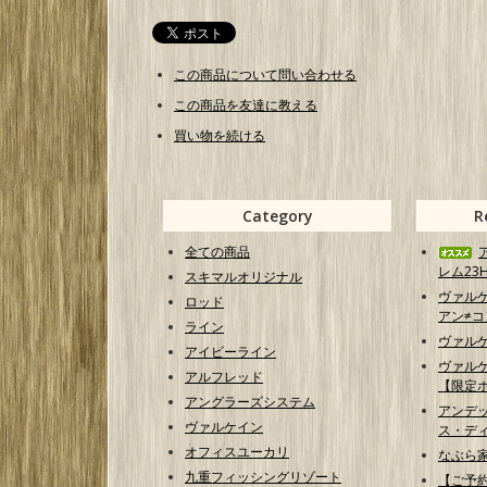
この商品について問い合わせる
この商品を友達に教える
買い物を続ける
Category
R
全ての商品
レム23H
スキマルオリジナル
ヴァル
ロッド
アン≠コン
ライン
ヴァル
アイビーライン
ヴァル
アルフレッド
【限定
アングラーズシステム
アンデ
ヴァルケイン
ス・ディ
オフィスユーカリ
なぶら家
九重フィッシングリゾート
【ご予