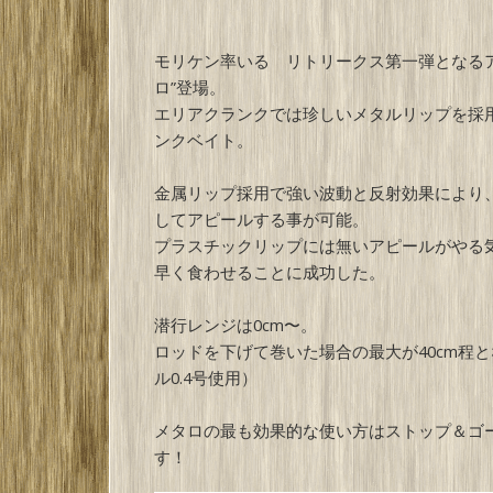
モリケン率いる リトリークス第一弾となるア
ロ”登場。
エリアクランクでは珍しいメタルリップを採
ンクベイト。
金属リップ採用で強い波動と反射効果により
してアピールする事が可能。
プラスチックリップには無いアピールがやる
早く食わせることに成功した。
潜行レンジは0cm〜。
ロッドを下げて巻いた場合の最大が40cm程
ル0.4号使用）
メタロの最も効果的な使い方はストップ＆ゴ
す！