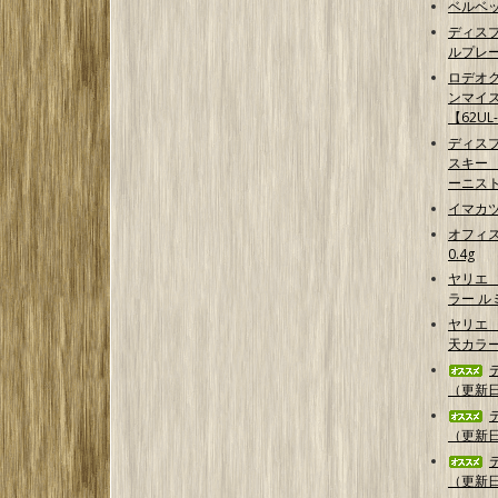
ベルベッ
ディス
ルプレ
ロデオク
ンマイ
【62UL
ディス
スキー 【G
ーニス
イマカ
オフィス
0.4g
ヤリエ
ラー 
ヤリエ 
天カラ
（更新日2
（更新日2
（更新日2