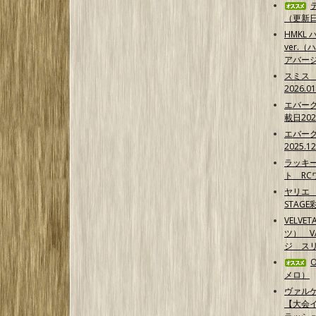
（更新日2
HMKL ハ
ver.（
アバー
スミス
2026.0
エバー
載日202
エバー
2025.1
ラッキ
ト RCワ
ヤリエ 
STAG
VELVE
ツ） 
ジ スリ
メロ）
ヴァル
【大会イ