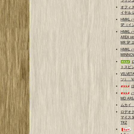
ラッシ
オフィ
イヤル 
HMKL 
SP（イ
HMKL 
AREA 
MR S
HMKL 
MINN
トスピ
VELVE
ツ） 
MD ARE
ムカイ 
ロデオク
マイスタ
TRZ