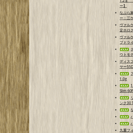
1.2ｇ
ー】
なぶら家
ー：三
ヴァル
定ホログ
ヴァルケ
プドラ
ウトモデ
ディス
ヤー55D
1.0g
Slim 6
ンク30 T
九重フ