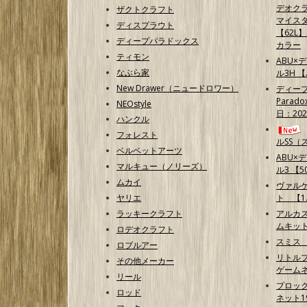
デオクラ
ザクトクラフト
マイス
ディスプラウト
【62L
ディープパラドックス
カラー
ティモン
ABU×
なぶら家
ル3H 
New Drawer（ニュードロワー）
ディープ
Parad
NEOstyle
日：202
ハンクル
フォレスト
ルSS（
ベルベットアーツ
ABU×
マルキュー（ノリーズ）
ル3 【50
ムカイ
ヴァル
ヤリエ
ト 【1.
ラッキークラフト
アルカ
ムキッ
ロデオクラフト
スミス
ロブルアー
リトルプ
その他メーカー
ゲームネ
リール
プロッ
ロッド
ネット1