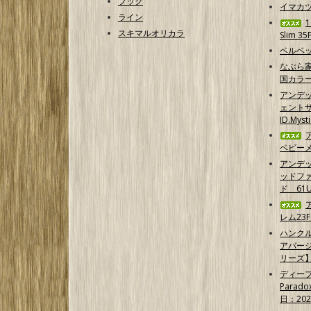
フック
イマカ
ライン
スキマルオリカラ
Slim 35
ベルベッ
なぶら家
国カラ
アンデ
ェントサ
ID.Myst
ベビーメ
アンデ
ッドフ
ド 61U
レム23F
ハンクル
アバー
リーズ
ディープ
Parad
日：202