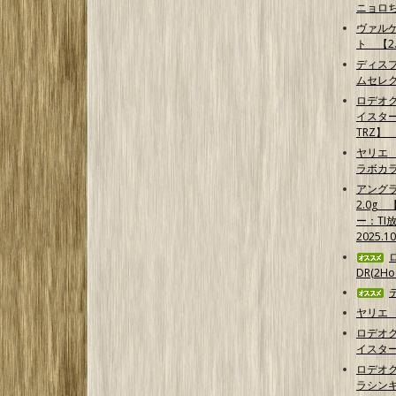
ニョロ
ヴァル
ト 【2.
ディス
ムセレ
ロデオ
イスター
TRZ】
ヤリエ 
ラボカ
アング
2.0g
ー：TI
2025.1
DR(2Hoo
ヤリエ 
ロデオ
イスター
ロデオ
ラシンキン