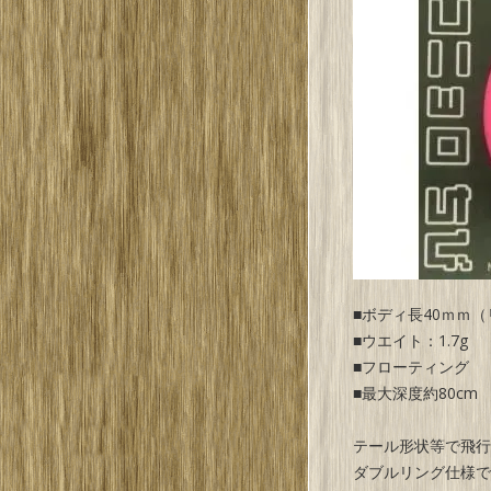
■ボディ長40ｍｍ
■ウエイト：1.7g
■フローティング
■最大深度約80cm
テール形状等で飛行
ダブルリング仕様で