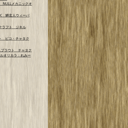
NG NULLメカニックオ
ズ 鱒玄人ウィーパ
クラフト ジキル
ト ピコ・チャタク
スプラウト チャタク
マルオリカラ：れみー