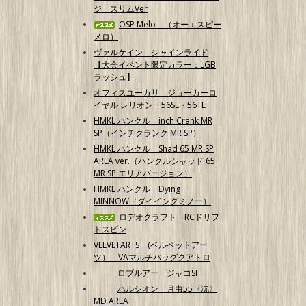
ジ スリムVer
OSP Melo （オーエスピー
メロ）
ヴァルケイン シャインライド
【大会イベント限定カラー：LGB
ラッシュ】
オフィスユーカリ ジョーカーロ
イヤル レリオン 56SL・56TL
HMKL ハンクル inch Crank MR
SP（インチクランク MR SP）
HMKL ハンクル Shad 65 MR SP
AREA ver.（ハンクルシャッド 65
MR SP エリアバージョン）
HMKL ハンクル Dying
MINNOW（ダイイングミノー）
ロデオクラフト RCドリフ
トスピン
VELVETARTS (ベルベットアー
ツ） VAマルチバッグクアトロ
ロブルアー ジャコSF
ハルシオン 月虫55〈沈〉
MD AREA