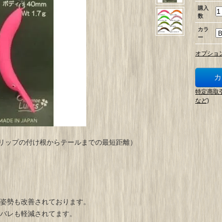
購入
数
カラ
ー
オプショ
特定商取
など)
（リップの付け根からテールまでの最短距離）
姿勢も改善されております。
バレも軽減されてます。