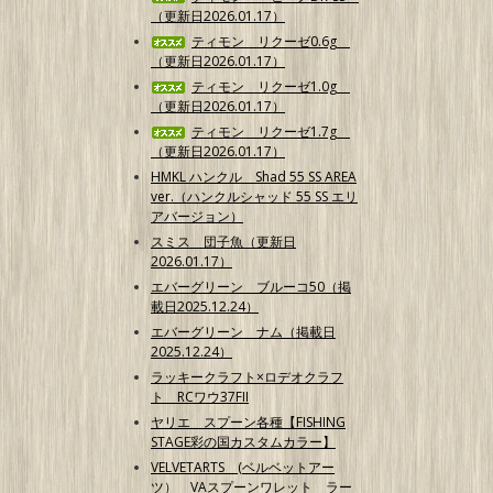
（更新日2026.01.17）
ティモン リクーゼ0.6g
（更新日2026.01.17）
ティモン リクーゼ1.0g
（更新日2026.01.17）
ティモン リクーゼ1.7g
（更新日2026.01.17）
HMKL ハンクル Shad 55 SS AREA
ver.（ハンクルシャッド 55 SS エリ
アバージョン）
スミス 団子魚（更新日
2026.01.17）
エバーグリーン ブルーコ50（掲
載日2025.12.24）
エバーグリーン ナム（掲載日
2025.12.24）
ラッキークラフト×ロデオクラフ
ト RCワウ37FII
ヤリエ スプーン各種【FISHING
STAGE彩の国カスタムカラー】
VELVETARTS (ベルベットアー
ツ） VAスプーンワレット ラー