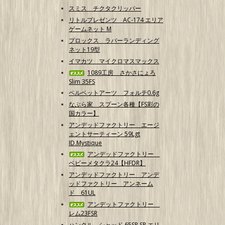
スミス チクタクリッパー
リトルプレゼンツ AC-174 エリア
ゲームネット M
プロックス ラバーランディング
ネット19型
イマカツ マイクロマスマックス
1089工房 さかさにょろ
Slim 35FS
ベルベットアーツ フォルテ0.6g
なぶら家 スプーン各種【FS彩の
国カラー】
アンデッドファクトリー エージ
ェントサーティーン 59Lgt
ID.Mystique
アンデッドファクトリー
ベビーメタクラ24【HFDR】
アンデッドファクトリー アンデ
ッドファクトリー アンネーム
ド 61UL
アンデットファクトリー
レム23FSR
ハンクル シャッド 65SR SP エリ