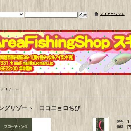
マイアカウント
ングリゾート
ングリゾート ココニョロちび
1
販売
価格
円