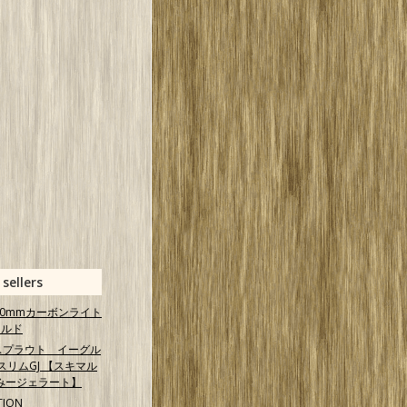
 sellers
 40mmカーボンライト
ールド
スプラウト イーグル
スリムGJ 【スキマル
みージェラート】
TION