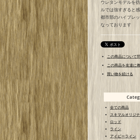
ウレタンモデルを彷
ルでは強すぎると感
都市部のハイプレッ
なっております
この商品について
この商品を友達に
買い物を続ける
Categ
全ての商品
スキマルオリジナ
ロッド
ライン
アイビーライン