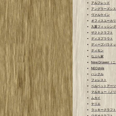
アルフレッド
アングラーズシス
ヴァルケイン
オフィスユーカリ
九重フィッシング
ザクトクラフト
ディスプラウト
ディープパラドッ
ティモン
なぶら家
New Drawer
NEOstyle
ハンクル
フォレスト
ベルベットアーツ
マルキュー（ノリ
ムカイ
ヤリエ
ラッキークラフト
ロデオクラフト