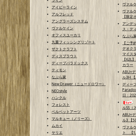
ライン
ヴァル
アイビーライン
ヴァル
アルフレッド
【限定
アングラーズシステム
アンデ
ヴァルケイン
ス・ディ
オフィスユーカリ
なぶら家
九重フィッシングリゾート
【ご予
デオクラ
ザクトクラフト
マイス
ディスプラウト
【62L
ディープパラドックス
カラー
ティモン
ABU×
なぶら家
ル3H 
New Drawer（ニュードロワー）
ディープ
Parad
NEOstyle
日：202
ハンクル
フォレスト
ルSS（
ベルベットアーツ
ABU×
マルキュー（ノリーズ）
ル3 【50
ムカイ
ヴァル
ヤリエ
ト 【1.