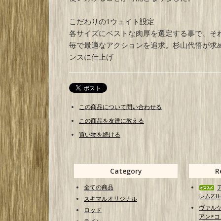
こだわりの1ウェイト設定
各サイズにベストな肉厚を選定する事で、そ
毎で最適なアクションを追求。杉山代悟が求
ンスに仕上げ
この商品について問い合わせる
この商品を友達に教える
買い物を続ける
Category
R
全ての商品
レム23H
スキマルオリジナル
ヴァル
ロッド
アン≠コン