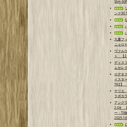
Slim 6
ンク30 T
九重フ
ニョロ
ヴァル
ト 【2.
ディス
ムセレ
ロデオ
イスター
TRZ】
ヤリエ 
ラボカ
アング
2.0g
ー：TI
2025.1