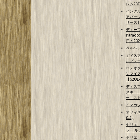
レム23F
ハンクル
アバー
リーズ
ディープ
Parad
日：202
ベルベッ
ディス
ルプレ
ロデオク
ンマイ
【62UL
ディス
スキー 【G
ーニス
イマカ
オフィス
0.4g
ヤリエ
ラー 
ヤリエ 