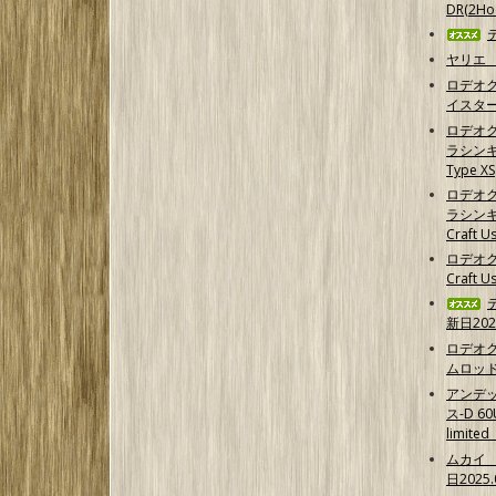
DR(2Hoo
ヤリエ 
ロデオ
イスター
ロデオ
ラシンキン
Type XS
ロデオ
ラシンキ
Craft Us
ロデオク
Craft U
新日202
ロデオ
ムロッ
アンデ
ス-D 6
limit
ムカイ 
日2025.