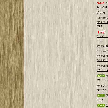
MD ARE
ムカイ 
ロデオク
マイスタ
TRZ
1.2ｇ
ー】
なぶら家
ー：三
ヴァル
定ホログ
ヴァルケ
プドラ
ウトモデ
ディス
ヤー55D
1.0g