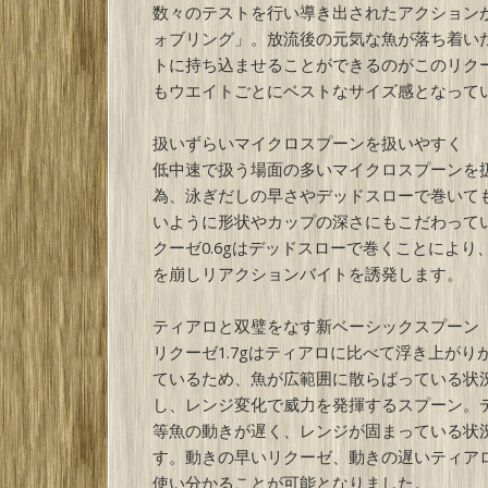
数々のテストを行い導き出されたアクション
ォブリング」。放流後の元気な魚が落ち着い
トに持ち込ませることができるのがこのリク
もウエイトごとにベストなサイズ感となって
扱いずらいマイクロスプーンを扱いやすく
低中速で扱う場面の多いマイクロスプーンを
為、泳ぎだしの早さやデッドスローで巻いて
いように形状やカップの深さにもこだわって
クーゼ0.6gはデッドスローで巻くことにより
を崩しリアクションバイトを誘発します。
ティアロと双璧をなす新ベーシックスプーン
リクーゼ1.7gはティアロに比べて浮き上がり
ているため、魚が広範囲に散らばっている状
し、レンジ変化で威力を発揮するスプーン。
等魚の動きが遅く、レンジが固まっている状
す。動きの早いリクーゼ、動きの遅いティア
使い分かることが可能となりました。