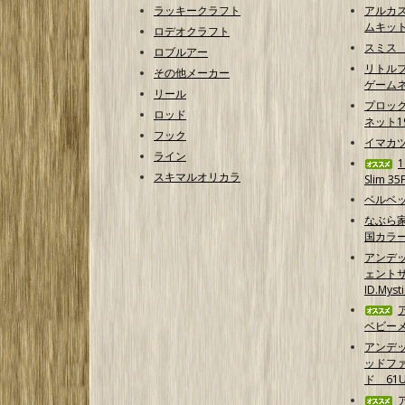
ラッキークラフト
アルカ
ムキッ
ロデオクラフト
スミス
ロブルアー
リトルプ
その他メーカー
ゲームネ
リール
プロッ
ロッド
ネット1
フック
イマカ
ライン
スキマルオリカラ
Slim 35
ベルベッ
なぶら家
国カラ
アンデ
ェントサ
ID.Myst
ベビーメ
アンデ
ッドフ
ド 61U