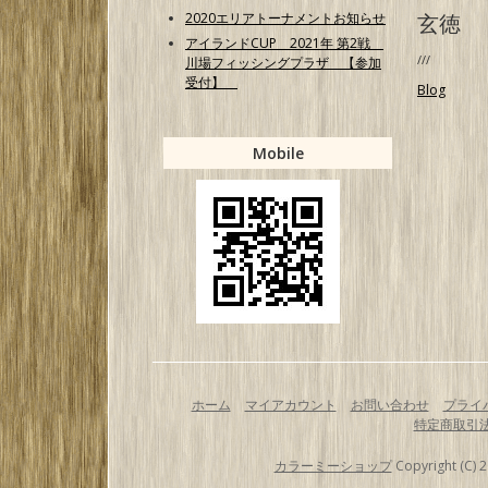
2020エリアトーナメントお知らせ
玄徳
アイランドCUP 2021年 第2戦
///
川場フィッシングプラザ 【参加
受付】
Blog
Mobile
ホーム
マイアカウント
お問い合わせ
プライ
特定商取引
カラーミーショップ
Copyright (C) 