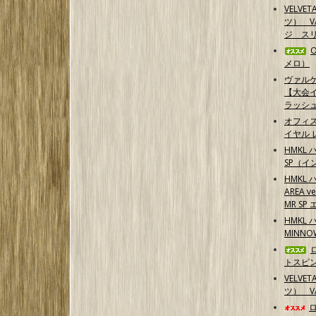
VELVE
ツ） 
ジ スリ
メロ）
ヴァル
【大会イ
ラッシ
オフィ
イヤル 
HMKL 
SP（イ
HMKL 
AREA 
MR S
HMKL 
MINN
トスピ
VELVE
ツ） 