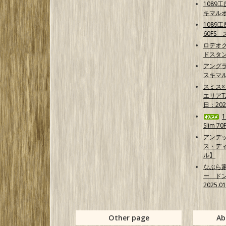
1089
キマル
1089
60FS
ロデオク
ドスタ
アング
スキマ
スミス
エリア
日：202
Slim 7
アンデ
ス・ディ
ル】
なぶら
ー ド
2025.0
Other page
Ab