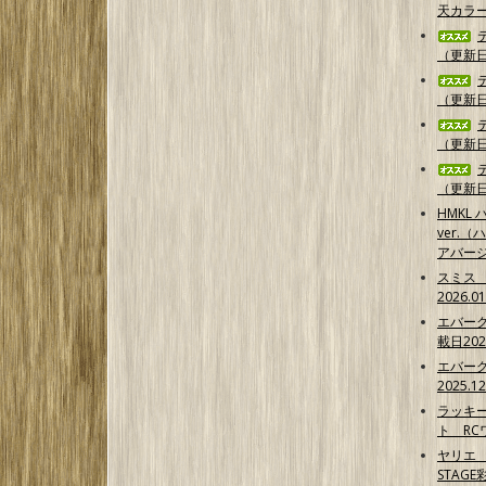
天カラ
（更新日2
（更新日2
（更新日2
（更新日2
HMKL ハ
ver.（
アバー
スミス
2026.0
エバー
載日202
エバー
2025.1
ラッキ
ト RCワ
ヤリエ 
STAG