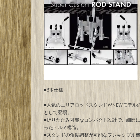
■6本仕様
■人気のエリアロッドスタンドがNEWモデル
として登場。
■折りたたみ可能なコンパクト設計で、細部
ったアルミ構造。
■スタンドの角度調整が可能なフレキシブル