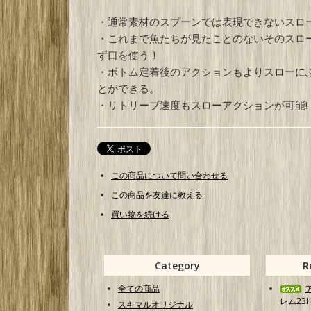
・通常素材のスプーンでは表現できないスロ
・これまで魚たちが見たことのないそのスロ
ず口を使う！
・ボトム定着後のアクションもよりスローに
とができる。
・リトリーブ速度もスローアクションが可能!
この商品について問い合わせる
この商品を友達に教える
買い物を続ける
Category
R
全ての商品
レム23H
スキマルオリジナル