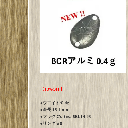
【10%OFF】
●ウエイト:0.4g
●全長:18.1mm
●フック:C’ultiva SBL14 #9
●リング:#0