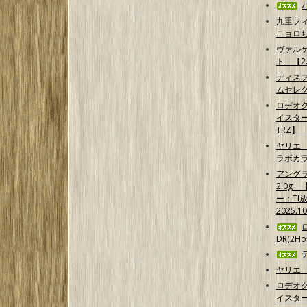
九重フ
ニョロ
ヴァル
ト 【2.
ディス
ムセレ
ロデオ
イスター
TRZ】
ヤリエ 
ラボカ
アング
2.0g
ー：TI
2025.1
DR(2Hoo
ヤリエ 
ロデオ
イスター