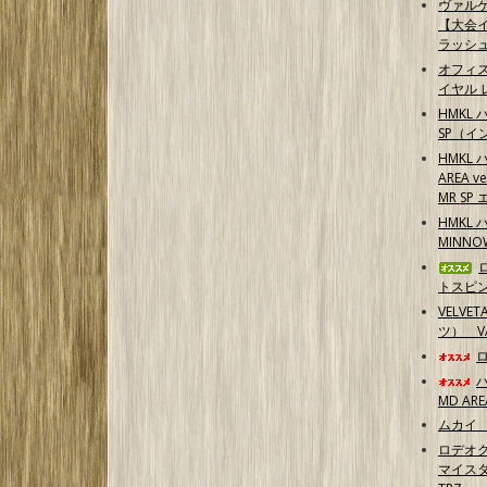
ヴァル
【大会イ
ラッシ
オフィ
イヤル 
HMKL 
SP（イ
HMKL 
AREA 
MR S
HMKL 
MINN
トスピ
VELVE
ツ） 
MD ARE
ムカイ 
ロデオク
マイスタ