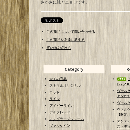
さかさに泳ぐニョロです。
この商品について問い合わせる
この商品を友達に教える
買い物を続ける
Category
R
全ての商品
レム23H
スキマルオリジナル
ヴァル
ロッド
アン≠コン
ライン
ヴァル
アイビーライン
ヴァル
アルフレッド
【限定
アングラーズシステム
アンデ
ヴァルケイン
ス・ディ