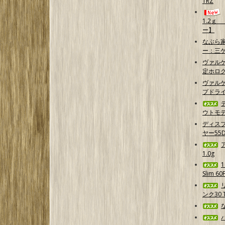
TRZ
1.2ｇ
ー】
なぶら家
ー：三
ヴァル
定ホログ
ヴァルケ
プドラ
ウトモデ
ディス
ヤー55D
1.0g
Slim 6
ンク30 T