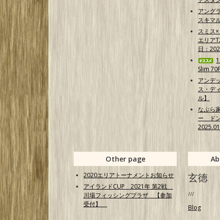
アング
スキマ
スミス
エリア
日：202
Slim 7
アンデ
ス・ディ
ル】
なぶら
ー ド
2025.0
Other page
Ab
2020エリアトーナメントお知らせ
玄徳
アイランドCUP 2021年 第2戦
///
川場フィッシングプラザ 【参加
受付】
Blog