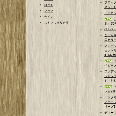
プロッ
ロッド
ネット1
フック
イマカ
ライン
スキマルオリカラ
Slim 35
ベルベッ
なぶら家
国カラ
アンデ
ェントサ
ID.Myst
ベビーメ
アンデ
ッドフ
ド 61U
レム23F
ハンクル
アバー
リーズ
ディープ