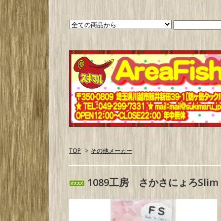
TOP
>
その他メーカー
1089工房 さかさにょろSlim 7