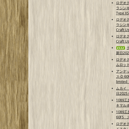
ロデオ
ラシンキン
Type XS
ロデオ
ラシンキ
Craft Us
ロデオク
Craft U
新日202
ロデオ
ムロッ
アンデ
ス-D 6
limit
ムカイ 
日2025.
1089
キマル
1089
60FS
ロデオク
ドスタ