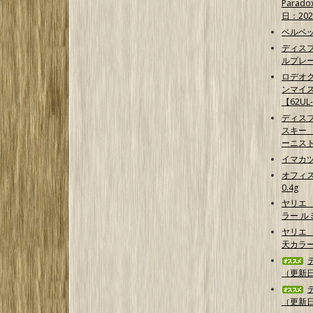
Parad
日：202
ベルベッ
ディス
ルプレ
ロデオク
ンマイ
【62UL
ディス
スキー 【G
ーニス
イマカ
オフィス
0.4g
ヤリエ
ラー 
ヤリエ 
天カラ
（更新日2
（更新日2