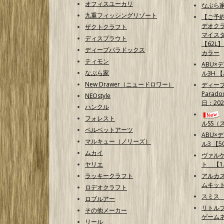
オフィスユーカリ
なぶら家
九重フィッシングリゾート
【ご予
デオクラ
ザクトクラフト
マイス
ディスプラウト
【62L
ディープパラドックス
カラー
ティモン
ABU×
なぶら家
ル3H 
New Drawer（ニュードロワー）
ディープ
Parad
NEOstyle
日：202
ハンクル
フォレスト
ルSS（
ベルベットアーツ
ABU×
マルキュー（ノリーズ）
ル3 【50
ムカイ
ヴァル
ヤリエ
ト 【1.
ラッキークラフト
アルカ
ムキッ
ロデオクラフト
スミス
ロブルアー
リトルプ
その他メーカー
ゲームネ
リール