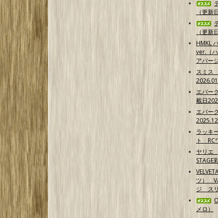
（更新日2
（更新日2
HMKL ハ
ver.（
アバー
スミス
2026.0
エバー
載日202
エバー
2025.1
ラッキ
ト RCワ
ヤリエ 
STAG
VELVE
ツ） 
ジ スリ
メロ）