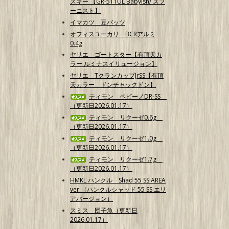
スキー 【GR-511UL Babyish/ スプ
ーニスト】
イマカツ 豆バッツ
オフィスユーカリ BCRアルミ
0.4g
ヤリエ ゴートスター【有頂天カ
ラー ルミナスイリュージョン】
ヤリエ TクランカップJrSS【有頂
天カラー ドンチャックドン】
ティモン ペピーノDR-SS
（更新日2026.01.17）
ティモン リクーゼ0.6g
（更新日2026.01.17）
ティモン リクーゼ1.0g
（更新日2026.01.17）
ティモン リクーゼ1.7g
（更新日2026.01.17）
HMKL ハンクル Shad 55 SS AREA
ver.（ハンクルシャッド 55 SS エリ
アバージョン）
スミス 団子魚（更新日
2026.01.17）