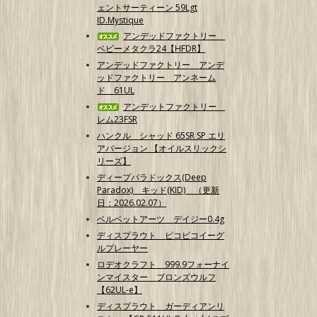
ェントサーティーン 59Lgt
ID.Mystique
アンデッドファクトリー
ベビーメタクラ24【HFDR】
アンデッドファクトリー アンデ
ッドファクトリー アンネーム
ド 61UL
アンデットファクトリー
レム23FSR
ハンクル シャッド 65SR SP エリ
アバージョン 【オイルスリックシ
リーズ】
ディープパラドックス(Deep
Paradox) キッド(KID) （更新
日：2026.02.07）
ベルベットアーツ デイジー0.4g
ディスプラウト ピコピコイーグ
ルプレーヤー
ロデオクラフト 999.9フォーナイ
ンマイスター ブロンズウルフ
【62UL-e】
ディスプラウト ガーディアンリ