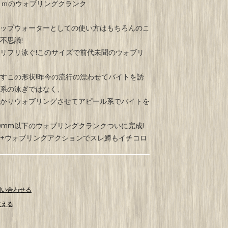
ｍｍのウォブリングクランク
ップウォーターとしての使い方はもちろんのこ
不思議!
リフリ泳ぐ!このサイズで前代未聞のウォブリ
すこの形状!昨今の流行の漂わせてバイトを誘
系の泳ぎではなく、
かりウォブリングさせてアピール系でバイトを
0mm以下のウォブリングクランクついに完成!
+ウォブリングアクションでスレ鱒もイチコロ
問い合わせる
教える