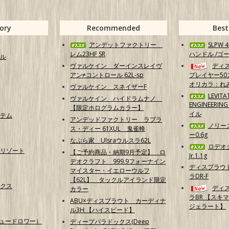
ory
Recommended
Best
アンデットファクトリー
SLPW
レム23HF SR
ハンドル /ゴ
ル
ヴァルケイン ダーインスレイヴ
ディ
アン≠コントロール 62L-sp
プレイヤー50
オリカラ：れ
ヴァルケイン スネイザーF
LEVITA
ヴァルケイン ハイドラムナノ
ENGINEERI
【限定ホログラムカラー】
イル
テム
アンデッドファクトリー ラプラ
ノリー
ス・ディー 61XUL 鬼雀蜂
ー0.6g
なぶら家 Ulsraウルスラ62L
ロデオ
リゾート
【ご予約商品・納期9月予定】 ロ
Jr.1.1g
デオクラフト 999.9フォーナイン
ディスプラウ
マイスター・イエローウルフ
ラDR-F
【62L】 タックルアイランド限定
クス
ディ
カラー
ラBR 【スキ
ABU×ディスプラウト カーディナ
ジェラート】
ル3H 【ハイスピード】
（ニュードロワー）
ディープパラドックス(Deep