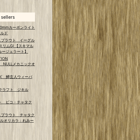
 sellers
 40mmカーボンライト
ールド
スプラウト イーグル
スリムGJ 【スキマル
みージェラート】
TION
NG NULLメカニックオ
ズ 鱒玄人ウィーパ
クラフト ジキル
ト ピコ・チャタク
スプラウト チャタク
マルオリカラ：れみー