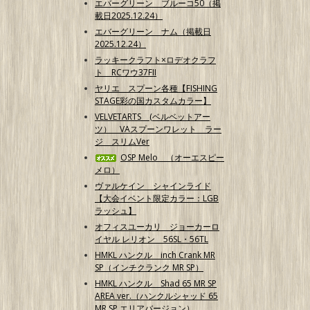
エバーグリーン ブルーコ50（掲
載日2025.12.24）
エバーグリーン ナム（掲載日
2025.12.24）
ラッキークラフト×ロデオクラフ
ト RCワウ37FII
ヤリエ スプーン各種【FISHING
STAGE彩の国カスタムカラー】
VELVETARTS (ベルベットアー
ツ） VAスプーンワレット ラー
ジ スリムVer
OSP Melo （オーエスピー
メロ）
ヴァルケイン シャインライド
【大会イベント限定カラー：LGB
ラッシュ】
オフィスユーカリ ジョーカーロ
イヤル レリオン 56SL・56TL
HMKL ハンクル inch Crank MR
SP（インチクランク MR SP）
HMKL ハンクル Shad 65 MR SP
AREA ver.（ハンクルシャッド 65
MR SP エリアバージョン）