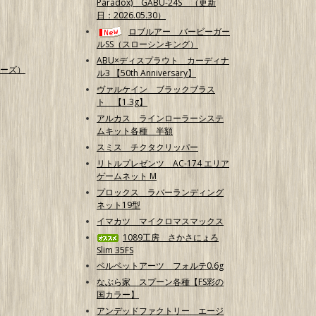
Paradox) GABU-24S （更新
日：2026.05.30）
ロブルアー バービーガー
ルSS（スローシンキング）
ABU×ディスプラウト カーディナ
ーズ）
ル3 【50th Anniversary】
ヴァルケイン ブラックブラス
ト 【1.3g】
アルカス ラインローラーシステ
ムキット各種 半額
スミス チクタクリッパー
リトルプレゼンツ AC-174 エリア
ゲームネット M
プロックス ラバーランディング
ネット19型
イマカツ マイクロマスマックス
1089工房 さかさにょろ
Slim 35FS
ベルベットアーツ フォルテ0.6g
なぶら家 スプーン各種【FS彩の
国カラー】
アンデッドファクトリー エージ