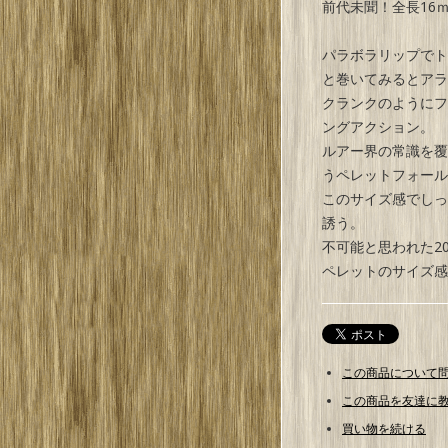
前代未聞！全長16
パラボラリップでト
と巻いてみるとアラ
クランクのようにフ
ングアクション。
ルアー界の常識を覆
うペレットフォール
このサイズ感でしっ
誘う。
不可能と思われた2
ペレットのサイズ感
この商品について
この商品を友達に
買い物を続ける