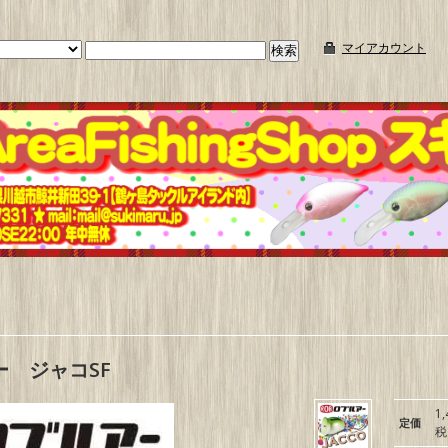
マイアカウント
ー ジャコSF
1
定価
税