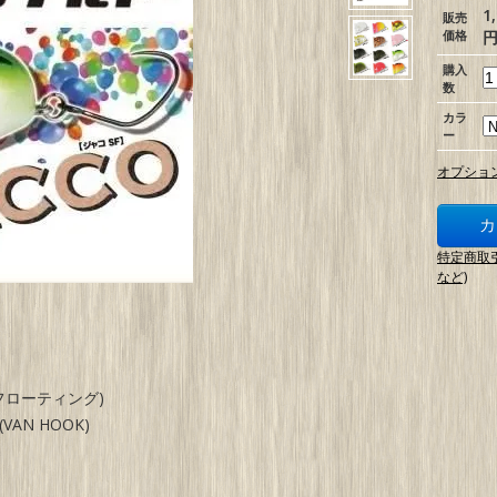
1
販売
価格
円
購入
数
カラ
ー
オプショ
特定商取
など)
ーフローティング)
(VAN HOOK)