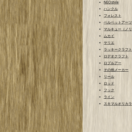
NEOstyle
ハンクル
フォレスト
ベルベットアーツ
マルキュー（ノリ
ムカイ
ヤリエ
ラッキークラフト
ロデオクラフト
ロブルアー
その他メーカー
リール
ロッド
フック
ライン
スキマルオリカラ