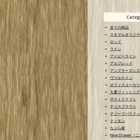
Categ
全ての商品
スキマルオリジナ
ロッド
ライン
アイビーライン
アルフレッド
アングラーズシス
ヴァルケイン
オフィスユーカリ
九重フィッシング
ザクトクラフト
ディスプラウト
ディープパラドッ
ティモン
なぶら家
New Drawer