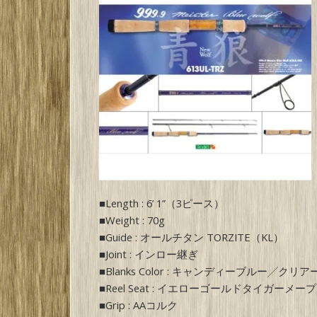
■Length : 6’ 1”（3ピース）
■Weight : 70g
■Guide : オールチタン TORZITE（KL）
■Joint : インロー継ぎ
■Blanks Color : キャンディーブルー╱クリ
■Reel Seat : イエローゴールドタイガーメー
■Grip : AAコルク