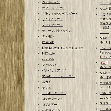
ヴァルケイン
ス・ディ
オフィスユーカリ
なぶら家
九重フィッシングリゾート
【ご予
デオクラ
ザクトクラフト
マイス
ディスプラウト
【62L
ディープパラドックス
カラー
ティモン
ABU×
なぶら家
ル3H 
New Drawer（ニュードロワー）
ディープ
Parad
NEOstyle
日：202
ハンクル
フォレスト
ルSS（
ベルベットアーツ
ABU×
マルキュー（ノリーズ）
ル3 【50
ムカイ
ヴァル
ヤリエ
ト 【1.
ラッキークラフト
アルカ
ムキッ
ロデオクラフト
スミス
ロブルアー
リトルプ
その他メーカー