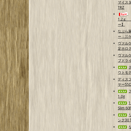
マイスタ
TRZ
1.2ｇ
ー】
なぶら家
ー：三
ヴァル
定ホログ
ヴァルケ
プドラ
ウトモデ
ディス
ヤー55D
1.0g
Slim 6
ンク30 T