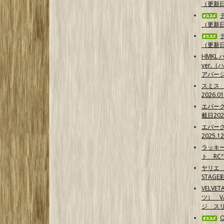
（更新日2
（更新日2
（更新日2
HMKL ハ
ver.（
アバー
スミス
2026.0
エバー
載日202
エバー
2025.1
ラッキ
ト RCワ
ヤリエ 
STAG
VELVE
ツ） 
ジ スリ