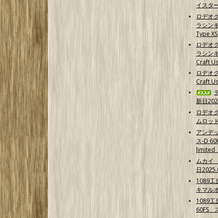
イスター
ロデオ
ラシンキン
Type XS
ロデオ
ラシンキ
Craft Us
ロデオク
Craft U
新日202
ロデオ
ムロッ
アンデ
ス-D 6
limit
ムカイ 
日2025.
1089
キマル
1089
60FS