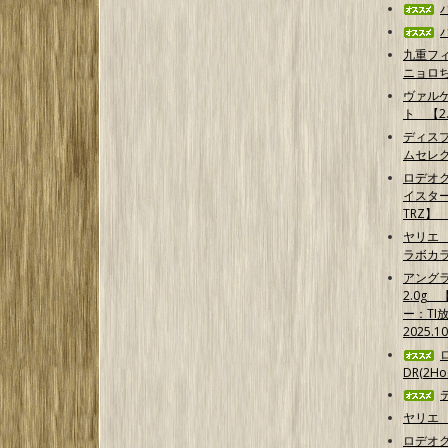
九重フ
ニョロ
ヴァル
ト 【2.
ディス
ムセレ
ロデオ
イスター
TRZ】
ヤリエ 
ラボカ
アング
2.0g
ー：TI
2025.1
DR(2Hoo
ヤリエ 
ロデオ