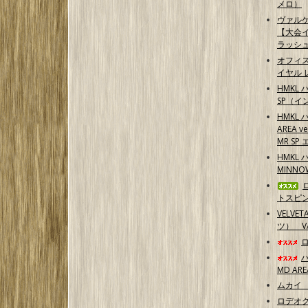
メロ）
ヴァル
【大会イ
ラッシ
オフィ
イヤル 
HMKL 
SP（イ
HMKL 
AREA 
MR S
HMKL 
MINN
トスピ
VELVE
ツ） 
MD ARE
ムカイ 
ロデオク