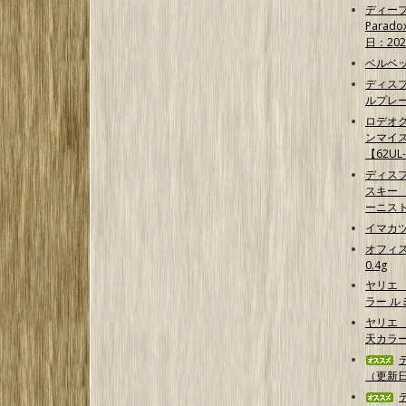
ディープ
Parad
日：202
ベルベッ
ディス
ルプレ
ロデオク
ンマイ
【62UL
ディス
スキー 【G
ーニス
イマカ
オフィス
0.4g
ヤリエ
ラー 
ヤリエ 
天カラ
（更新日2