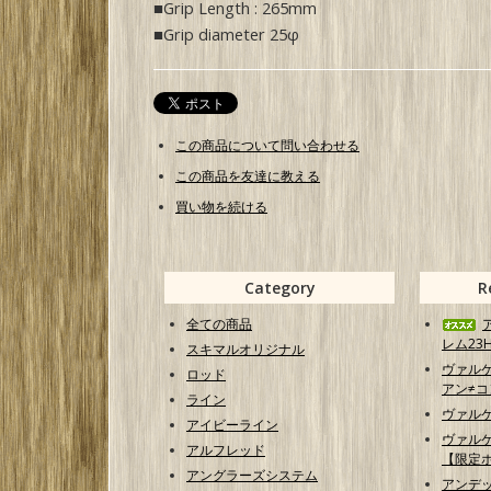
■Grip Length : 265mm
■Grip diameter 25φ
この商品について問い合わせる
この商品を友達に教える
買い物を続ける
Category
R
全ての商品
レム23H
スキマルオリジナル
ヴァル
ロッド
アン≠コン
ライン
ヴァル
アイビーライン
ヴァル
アルフレッド
【限定
アングラーズシステム
アンデ