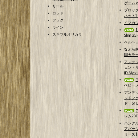
ゲームネ
リール
プロッ
ロッド
ネット1
フック
イマカ
ライン
スキマルオリカラ
Slim 35
ベルベッ
なぶら家
国カラ
アンデ
ェントサ
ID.Myst
ベビーメ
アンデ
ッドフ
ド 61U
レム23F
ハンクル
アバー
リーズ