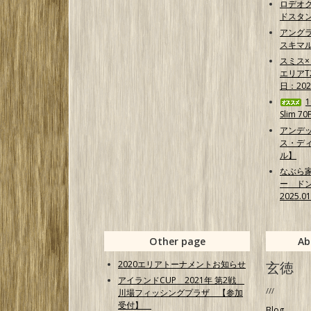
ロデオク
ドスタ
アング
スキマ
スミス
エリア
日：202
Slim 7
アンデ
ス・ディ
ル】
なぶら
ー ド
2025.0
Other page
Ab
2020エリアトーナメントお知らせ
玄徳
アイランドCUP 2021年 第2戦
///
川場フィッシングプラザ 【参加
受付】
Blog