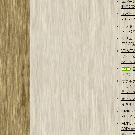
エバー
載日202
エバー
2025.1
ラッキ
ト RCワ
ヤリエ 
STAG
VELVE
ツ） 
ジ スリ
メロ）
ヴァル
【大会イ
ラッシ
オフィ
イヤル 
HMKL 
SP（イ
HMKL 
AREA 
MR S