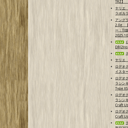
TRZ】
ヤリエ 
ラボカ
アング
2.0g
ー：TI
2025.1
DR(2Hoo
ヤリエ 
ロデオ
イスター
ロデオ
ラシンキン
Type XS
ロデオ
ラシンキ
Craft Us
ロデオク
Craft U
新日202