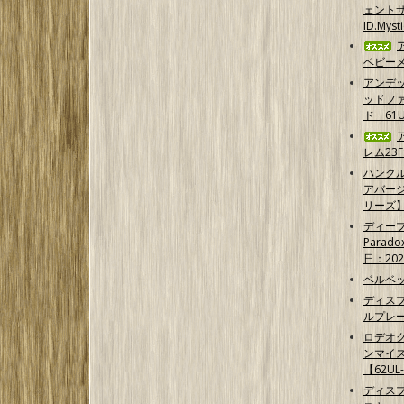
ェントサ
ID.Myst
ベビーメ
アンデ
ッドフ
ド 61U
レム23F
ハンクル
アバー
リーズ
ディープ
Parad
日：202
ベルベッ
ディス
ルプレ
ロデオク
ンマイ
【62UL
ディス