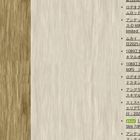
ロデオ
ムロッ
アンデ
ス-D 6
limit
ムカイ 
日2025.
1089
キマル
1089
60FS
ロデオク
ドスタ
アング
スキマ
スミス
エリア
日：202
Slim 7
アンデ
ス・ディ