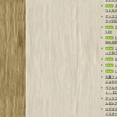
ウトモデ
ディス
ヤー55D
1.0g
Slim 6
ンク30 T
九重フ
ニョロ
ヴァル
ト 【2.
ディス
ムセレ
ロデオ
イスター