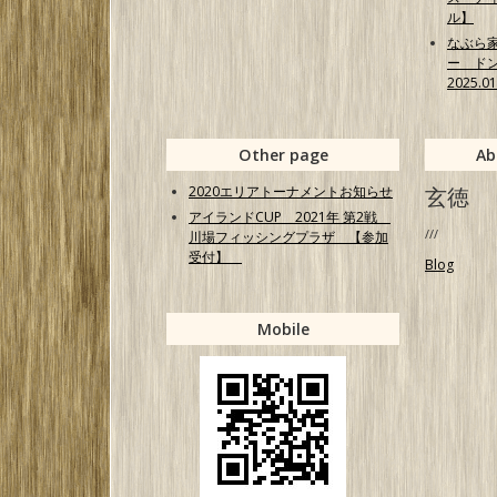
ル】
なぶら
ー ド
2025.0
Other page
Ab
2020エリアトーナメントお知らせ
玄徳
アイランドCUP 2021年 第2戦
///
川場フィッシングプラザ 【参加
受付】
Blog
Mobile