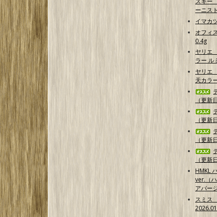
スキー 【G
ーニス
イマカ
オフィス
0.4g
ヤリエ
ラー 
ヤリエ 
天カラ
（更新日2
（更新日2
（更新日2
（更新日2
HMKL ハ
ver.（
アバー
スミス
2026.0