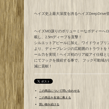
ヘイズ史上最大深度を誇るヘイズDeepDrive
ヘイズMD譲りのボリューミーなボディーへ
載し、2.5mディープを直撃！
シルエットアピールに加え、ワイドウォブリ
より、ディープレンジの広範囲のトラウトを 
ール力を実現！ヘイズ初のリア縦アイ仕様と
にてフックを接続する事で、 フック可動域が
減に貢献！
この商品について問い合わせる
この商品を友達に教える
買い物を続ける