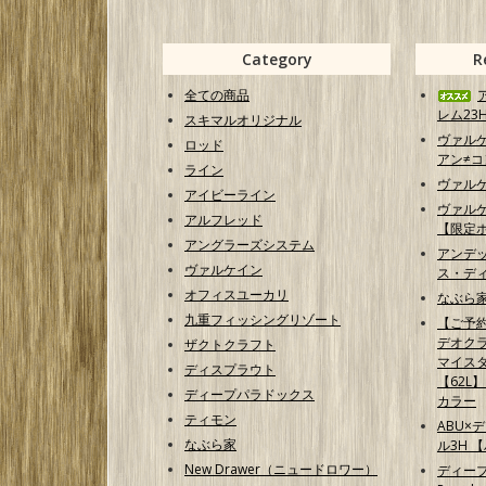
Category
R
全ての商品
レム23H
スキマルオリジナル
ヴァル
ロッド
アン≠コン
ライン
ヴァル
アイビーライン
ヴァル
アルフレッド
【限定
アングラーズシステム
アンデ
ヴァルケイン
ス・ディ
オフィスユーカリ
なぶら家
九重フィッシングリゾート
【ご予
デオクラ
ザクトクラフト
マイス
ディスプラウト
【62L
ディープパラドックス
カラー
ティモン
ABU×
なぶら家
ル3H 
New Drawer（ニュードロワー）
ディープ