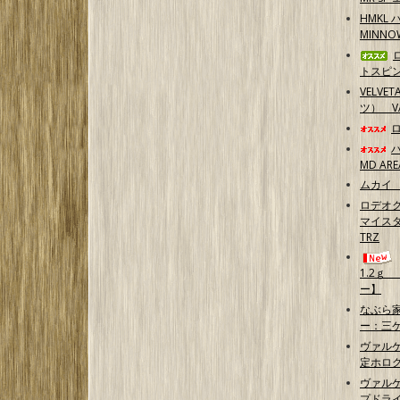
HMKL 
MINN
トスピ
VELVE
ツ） 
MD ARE
ムカイ 
ロデオク
マイスタ
TRZ
1.2ｇ
ー】
なぶら家
ー：三
ヴァル
定ホログ
ヴァルケ
プドラ