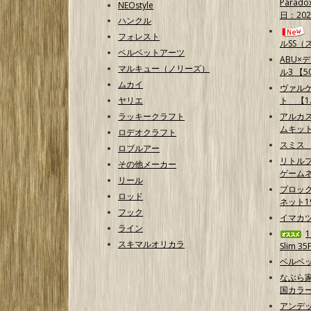
Parad
NEOstyle
日：202
ハンクル
フォレスト
ルSS（
ベルベットアーツ
ABU×
マルキュー（ノリーズ）
ル3 【50
ムカイ
ヴァル
ヤリエ
ト 【1.
ラッキークラフト
アルカ
ムキッ
ロデオクラフト
スミス
ロブルアー
リトルプ
その他メーカー
ゲームネ
リール
プロッ
ロッド
ネット1
フック
イマカ
ライン
スキマルオリカラ
Slim 35
ベルベッ
なぶら家
国カラ
アンデ