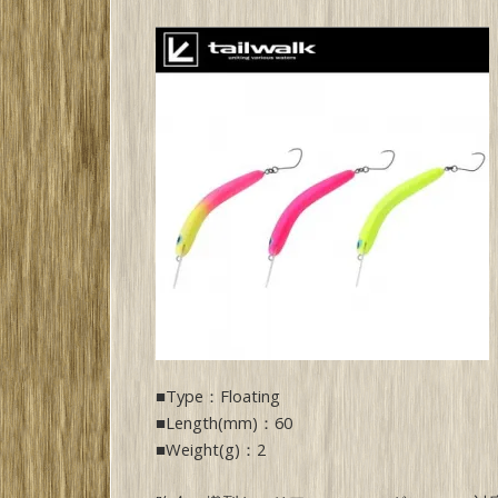
■Type：Floating
■Length(mm)：60
■Weight(g)：2