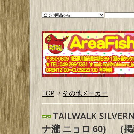
TOP
>
その他メーカー
TAILWALK SILVER
ナ瀧 ニョロ 60) （掲載