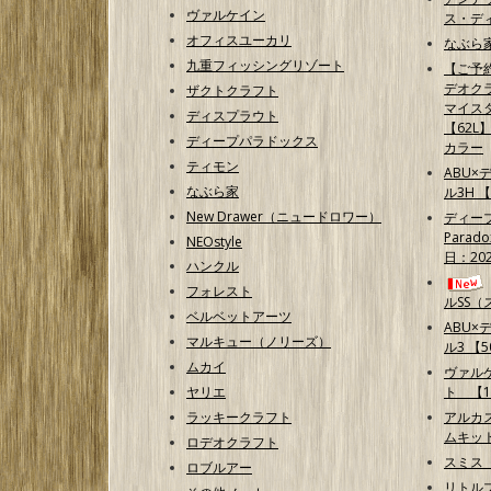
ヴァルケイン
ス・ディ
オフィスユーカリ
なぶら家
九重フィッシングリゾート
【ご予
デオクラ
ザクトクラフト
マイス
ディスプラウト
【62
ディープパラドックス
カラー
ティモン
ABU
なぶら家
ル3H 
New Drawer（ニュードロワー）
ディープ
Parad
NEOstyle
日：202
ハンクル
フォレスト
ルSS
ベルベットアーツ
ABU
マルキュー（ノリーズ）
ル3 【50
ムカイ
ヴァル
ヤリエ
ト 【1
ラッキークラフト
アルカ
ムキッ
ロデオクラフト
スミス
ロブルアー
リトルプ