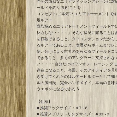
昨今の熾烈なエリアフィッシングシーンに対応
ールドを釣り切る”ことを
コンセプトに“本気”のエリアトーナメントで
規ルアー
熾烈極めるエリアトーナメントフィールドで
反応しない・・・」そんな状況に陥ることは
を打破できること。タフコンデションだから
るルアーであること。表層からボトムまでレ
使い分けにより世界のあらゆるフィールドコ
できること。多くのアングラーに支持されな
い・・・“ 自分だけのワンオフ・レーシングモ
存在になること。今回、そのアイディアを具
き受けてくれたのはルアービルダーとして知ら
ルの濱田氏。完全ハンドメイド。本当の意味
ウエポンになるであろう。
【仕様】
■ 推奨フックサイズ：＃7～8
■ 推奨スプリットリングサイズ：＃00～0