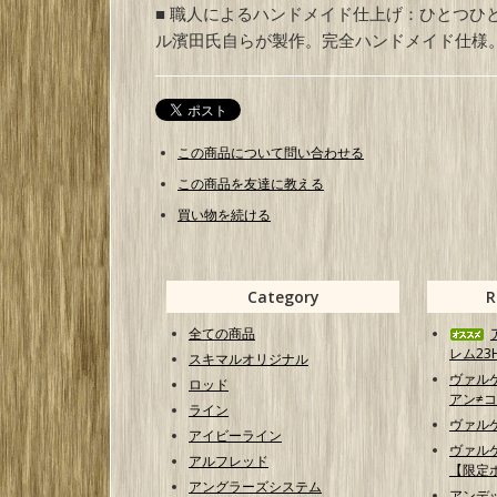
■ 職人によるハンドメイド仕上げ：ひとつひ
ル濱田氏自らが製作。完全ハンドメイド仕様
この商品について問い合わせる
この商品を友達に教える
買い物を続ける
Category
R
全ての商品
レム23H
スキマルオリジナル
ヴァル
ロッド
アン≠コ
ライン
ヴァル
アイビーライン
ヴァル
アルフレッド
【限定
アングラーズシステム
アンデ