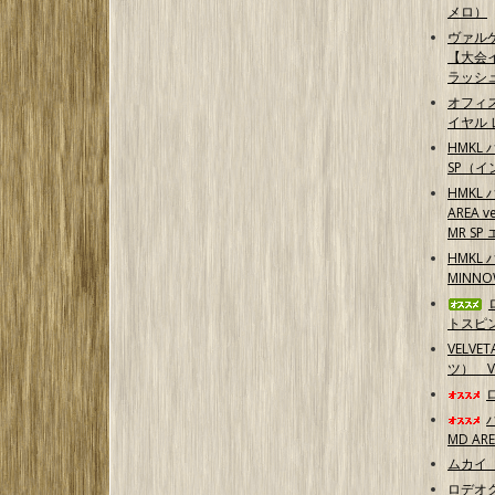
メロ）
ヴァル
【大会
ラッシ
オフィ
イヤル 
HMKL 
SP（イ
HMKL 
AREA 
MR S
HMKL 
MINN
トスピ
VELV
ツ） 
MD AR
ムカイ 
ロデオク