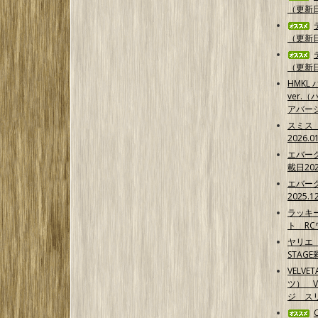
（更新日2
（更新日2
（更新日2
HMKL 
ver.（
アバー
スミス
2026.0
エバー
載日202
エバー
2025.1
ラッキ
ト RCワ
ヤリエ 
STAG
VELV
ツ） 
ジ スリ