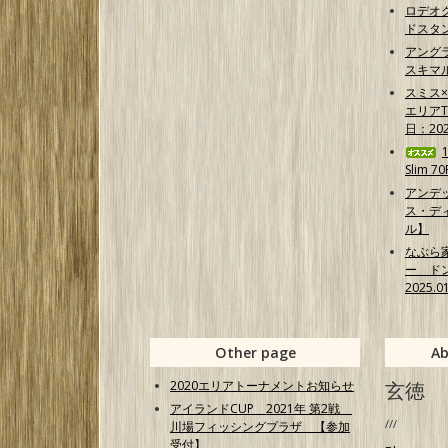
ロデオ
ドスタ
アング
スキマ
スミス
エリア
日：202
Slim 
アンデ
ス・ディ
ル】
なぶら
ー ド
2025.0
Other page
Ab
2020エリアトーナメントお知らせ
玄徳
アイランドCUP 2021年 第2戦
///
川場フィッシングプラザ 【参加
受付】