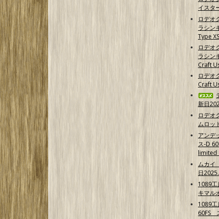
イスター
ロデオ
ラシンキン
Type X
ロデオ
ラシンキ
Craft U
ロデオク
Craft U
新日202
ロデオ
ムロッ
アンデ
ス-D 
limit
ムカイ 
日2025.
1089
キマル
1089
60FS