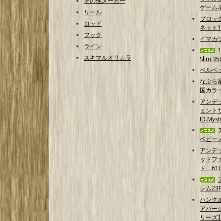
その他メーカー
ゲームネ
リール
プロッ
ロッド
ネット1
フック
イマカ
ライン
スキマルオリカラ
Slim 35
ベルベッ
なぶら
国カラ
アンデ
ェントサ
ID.Myst
ベビーメ
アンデ
ッドフ
ド 61
レム23F
ハンクル
アバー
リーズ