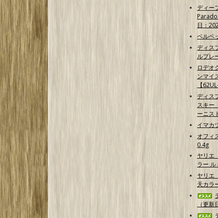
ディープ
Parad
日：202
ベルベッ
ディス
ルプレ
ロデオク
ンマイ
【62UL
ディス
スキー 【
ーニス
イマカ
オフィ
0.4g
ヤリエ
ラー 
ヤリエ 
天カラ
（更新日2