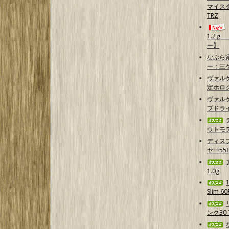
マイスタ
TRZ
1.2
ー】
なぶら
ー：三
ヴァル
定ホログ
ヴァル
プドラ
ウトモデ
ディス
ヤー55D
1.0g
Slim 
ンク30 