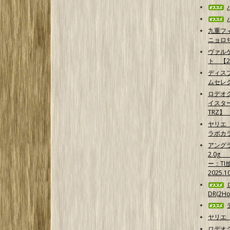
九重フ
ニョロ
ヴァル
ト 【2
ディス
ムセレ
ロデオ
イスター
TRZ
ヤリエ
ラボカ
アング
2.0g
ー：TI
2025.1
DR(2Ho
ヤリエ
ロデオ