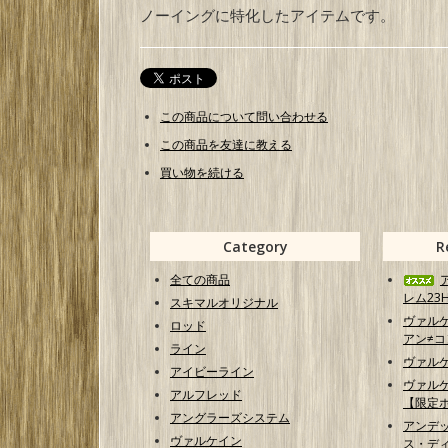
ノーイングに特化したアイテムです。
この商品について問い合わせる
この商品を友達に教える
買い物を続ける
Category
R
全ての商品
レム23H
スキマルオリジナル
ヴァル
ロッド
アン≠コン
ライン
ヴァル
アイビーライン
ヴァル
アルフレッド
【限定
アングラーズシステム
アンデ
ヴァルケイン
ス・ディ