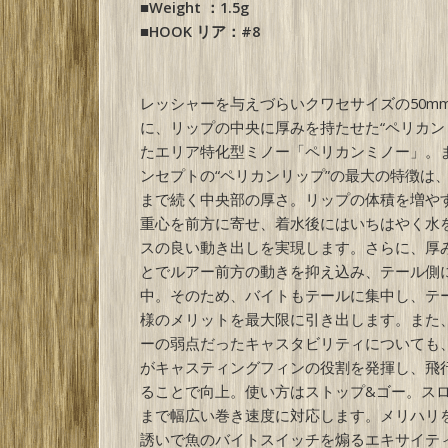
■Weight ：1.5g
■HOOK リア：#8
レッシャーを与えづらいクワセサイズの50m
に、リップの中央に厚みを持たせた“ペリカン
たエリア特化型ミノー「ペリカンミノー」。
ンセプトの“ペリカンリップ”の最大の特徴は
まで続く中央部の厚さ。リップの体積を増や
重心を前方に寄せ、着水後にはいちはやく水
スの良い動き出しを実現します。さらに、厚
とでルアー前方の動きを抑え込み、テール側
中。そのため、バイトもテールに集中し、テ
様のメリットを最大限に引き出します。また
ーの弱点だったキャスタビリティについても
がキャスティングフィンの役割を発揮し、飛
ることで向上。使い方はストップ&ゴー。ス
まで幅広い巻き速度に対応します。メリハリ
誘いで魚のバイトスイッチを煽るエキサイテ