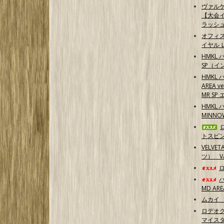
ヴァル
【大会イ
ラッシ
オフィ
イヤル 
HMKL 
SP（イ
HMKL 
AREA 
MR S
HMKL 
MINN
トスピ
VELVE
ツ） 
MD ARE
ムカイ 
ロデオク
マイスタ