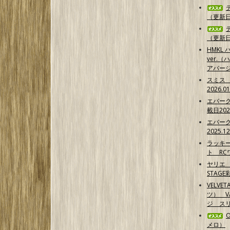
（更新日2
（更新日2
HMKL ハ
ver.（
アバー
スミス
2026.0
エバー
載日202
エバー
2025.1
ラッキ
ト RCワ
ヤリエ 
STAG
VELVE
ツ） 
ジ スリ
メロ）