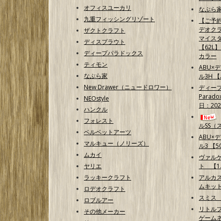
オフィスユーカリ
なぶら家
九重フィッシングリゾート
【ご予
デオクラ
ザクトクラフト
マイス
ディスプラウト
【62L
ディープパラドックス
カラー
ティモン
ABU×
なぶら家
ル3H 
New Drawer（ニュードロワー）
ディープ
Parad
NEOstyle
日：202
ハンクル
フォレスト
ルSS（
ベルベットアーツ
ABU×
マルキュー（ノリーズ）
ル3 【50
ムカイ
ヴァル
ヤリエ
ト 【1.
ラッキークラフト
アルカ
ムキッ
ロデオクラフト
スミス
ロブルアー
リトルプ
その他メーカー
ゲームネ