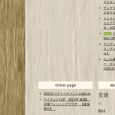
ドスタ
アング
スキマ
スミス
エリア
日：202
Slim 7
アンデ
ス・ディ
ル】
なぶら
ー ド
2025.0
Other page
Ab
2020エリアトーナメントお知らせ
玄徳
アイランドCUP 2021年 第2戦
///
川場フィッシングプラザ 【参加
受付】
Blog