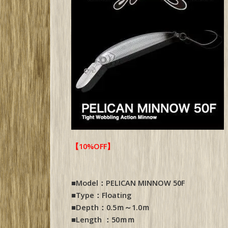
【10%OFF】
■Model：PELICAN MINNOW 50F
■Type：Floating
■Depth：0.5ｍ～1.0ｍ
■Length ：50ｍｍ