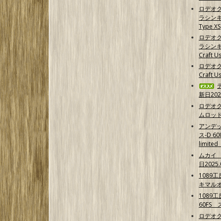
ロデオ
ラシンキン
Type XS
ロデオ
ラシンキ
Craft Us
ロデオク
Craft U
新日202
ロデオ
ムロッ
アンデ
ス-D 6
limit
ムカイ 
日2025.
1089
キマル
1089
60FS
ロデオク