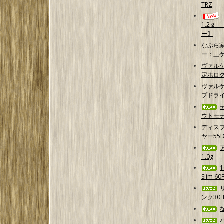
TRZ
1.2ｇ
ー】
なぶら家
ー：三
ヴァル
定ホログ
ヴァルケ
プドラ
ウトモデ
ディス
ヤー55D
1.0g
Slim 6
ンク30 T