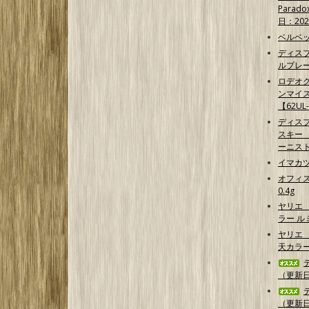
Parad
日：202
ベルベッ
ディス
ルプレ
ロデオク
ンマイ
【62UL
ディス
スキー 【G
ーニス
イマカ
オフィス
0.4g
ヤリエ
ラー 
ヤリエ 
天カラ
（更新日2
（更新日2