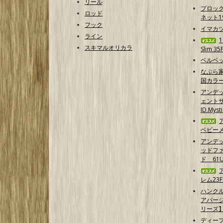
リール
プロッ
ロッド
ネット1
フック
イマカ
ライン
スキマルオリカラ
Slim 35
ベルベッ
なぶら家
国カラ
アンデ
ェントサ
ID.Myst
ベビーメ
アンデ
ッドフ
ド 61U
レム23F
ハンクル
アバー
リーズ
ディープ