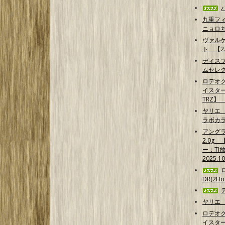
九重フ
ニョロ
ヴァル
ト 【2.
ディス
ムセレ
ロデオ
イスター
TRZ】
ヤリエ 
ラボカ
アング
2.0g
ー：TI
2025.1
DR(2Hoo
ヤリエ 
ロデオ
イスター