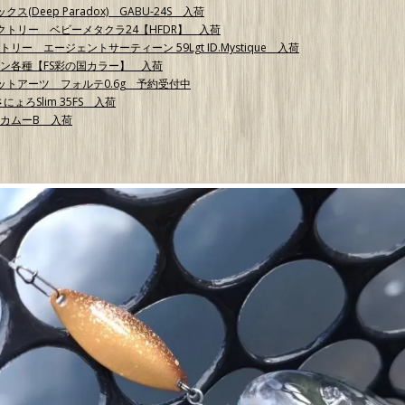
ス(Deep Paradox) GABU-24S 入荷
ァクトリー ベビーメタクラ24【HFDR】 入荷
リー エージェントサーティーン 59Lgt ID.Mystique 入荷
ーン各種【FS彩の国カラー】 入荷
ベットアーツ フォルテ0.6g 予約受付中
にょろSlim 35FS 入荷
 カムーB 入荷