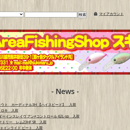
マイアカウント
- News -
プラウト カーディナル3H 【ハイスピード】 入荷
 ロキ 入荷
ダーインスレイヴ アン≠コントロール 62L-sp 入荷
クトリー レム23HF SR 入荷
シャインライド ビート 入荷